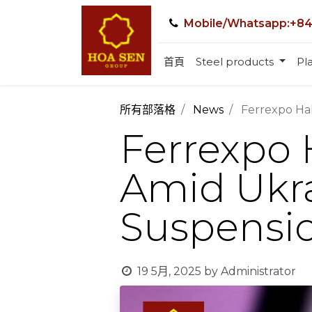
Mobile/Whatsapp:+84
首頁
Steel products
Pla
所有部落格
News
Ferrexpo Hal
Ferrexpo 
Amid Ukra
Suspensi
19 5月, 2025
by
Administrator