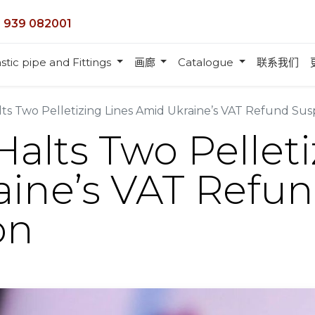
 939 082001
stic pipe and Fittings
画廊
Catalogue
联系我们
ts Two Pelletizing Lines Amid Ukraine’s VAT Refund Su
Halts Two Pelleti
ine’s VAT Refu
on